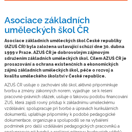
Asociace základních
uměleckých škol ČR
Asociace základních uměleckých škol České republiky
(AZUŠ ČR) byla založena ustavující schůzí dne 30. dubna
1999 v Praze. AZUŠ ČR je dobrovolným zájmovým
sdružením základních uměleckých škol. Cílem AZUŠ ČR je
prosazování a ochrana existenčních a ekonomických
zájmů základních uměleckých škol, péče o rozvoj a
kvalitu uměleckého školství v České republice.
AZUŠ ČR usiluje o zachování sítě škol,
aktivně připomínkuje
tvorbu a změny zákonných norem, vyjadřuje se k řešení
pracovně-právních otázek, usiluje o takovou podobu financování
ZUŠ, která zajistí rovný přístup k základnímu uměleckému
vzdělávání, spolupracuje při tvorbě a úpravách kurikulárních
dokumentů, uplatňuje připomínky k podobě pedagogické
dokumentace, organizuje a spolupodílí se na vytváření
podmínek pro další vzdělávání pedagogických pracovníků a
spolupracuje při tvorbě a realizaci přípravy budoucích učitelů.