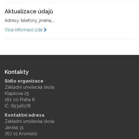
Aktualizace údajů
Adresy, telefony, jména,...
Více informací zde
Kontakty
Sídlo organizace
Základní umělecká škola
Klapkova 25
182 00 Praha 8
IČ: 69346178
Kontaktní adresa
Základní umělecká škola
Jánská 31
767 01 Kroměříž