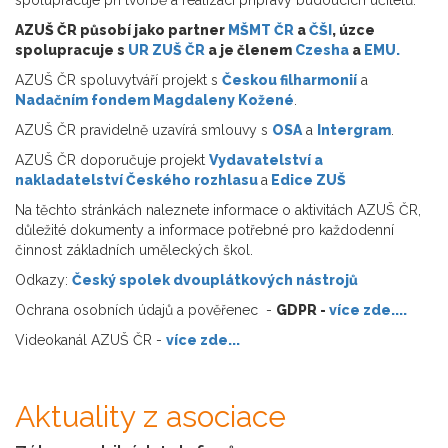
AZUŠ ČR působí jako partner
MŠMT ČR
a
ČŠI
, úzce
spolupracuje s
UR ZUŠ ČR
a je členem
Czesha
a
EMU.
AZUŠ ČR spoluvytváří projekt s
Českou filharmonií
a
Nadačním fondem Magdaleny Kožené
.
AZUŠ ČR pravidelně uzavírá smlouvy s
OSA
a
Intergram
.
AZUŠ ČR doporučuje projekt
Vydavatelství a
nakladatelství Českého rozhlasu
a
Edice ZUŠ
Na těchto stránkách naleznete informace o aktivitách AZUŠ ČR,
důležité dokumenty a informace potřebné pro každodenní
činnost základních uměleckých škol.
Odkazy:
Český spolek dvouplátkových nástrojů
Ochrana osobních údajů a pověřenec -
GDPR -
více zde....
Videokanál AZUŠ ČR -
více zde...
Aktuality z asociace